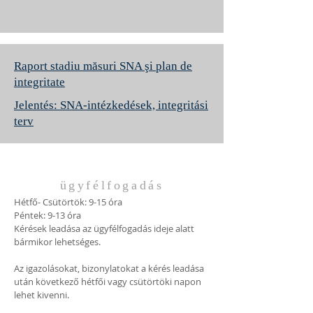
Raport stadiu măsuri SNA şi plan de
integritate
Jelentés: SNA-intézkedések, integritási
terv
ügyfélfogadás
Hétfő- Csütörtök: 9-15 óra
Péntek: 9-13 óra
Kérések leadása az ügyfélfogadás ideje alatt
bármikor lehetséges.
Az igazolásokat, bizonylatokat a kérés leadása
után következő hétfői vagy csütörtöki napon
lehet kivenni.