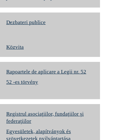
Dezbateri publice
Közvita
Rapoartele de aplicare a Legii nr. 52
52 -es törvény
Registrul asociaţiilor, fundaţiilor şi
federaţiilor
Egyesületek, alapítványok és
szövetkezetek nyilvántartása