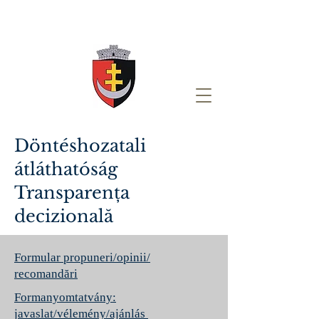
Döntéshozatali
átláthatóság
Transparența
decizională
Formular propuneri/opinii/
recomandări
Formanyomtatvány:
javaslat/vélemény/ajánlás