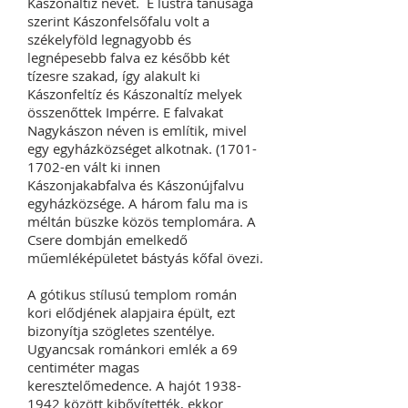
Kászonaltíz nevét. E lustra tanúsága
szerint Kászonfelsőfalu volt a
székelyföld legnagyobb és
legnépesebb falva ez később két
tízesre szakad, így alakult ki
Kászonfeltíz és Kászonaltíz melyek
összenőttek Impérre. E falvakat
Nagykászon néven is említik, mivel
egy egyházközséget alkotnak.
(1701-
1702
-en vált ki innen
Kászonjakabfalva és Kászonújfalvu
egyházközsége. A három falu ma is
méltán büszke közös templomára. A
Csere dombján emelkedő
műemléképületet bástyás kőfal övezi.
A gótikus stílusú templom román
kori elődjének alapjaira épült, ezt
bizonyítja szögletes szentélye.
Ugyancsak románkori emlék a 69
centiméter magas
keresztelőmedence. A hajót
1938-
1942
között kibővítették, ekkor