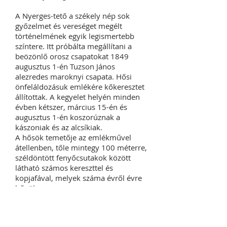
A Nyerges-tető a székely nép sok
győzelmet és vereséget megélt
történelmének egyik legismertebb
színtere. Itt próbálta megállítani a
beözönlő orosz csapatokat 1849
augusztus 1-én Tuzson János
alezredes maroknyi csapata. Hősi
önfeláldozásuk emlékére kőkeresztet
állítottak. A kegyelet helyén minden
évben kétszer, március 15-én és
augusztus 1-én koszorúznak a
kászoniak és az alcsíkiak.
A hősök temetője az emlékművel
átellenben, tőle mintegy 100 méterre,
széldöntött fenyőcsutakok között
látható számos kereszttel és
kopjafával, melyek száma évről évre
bővül.