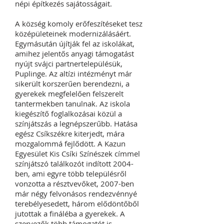
népi építkezés sajátosságait.
A község komoly erőfeszítéseket tesz
középületeinek modernizálásáért.
Egymásután újítják fel az iskolákat,
amihez jelentős anyagi támogatást
nyújt svájci partnertelepülésük,
Puplinge. Az altízi intézményt már
sikerült korszerűen berendezni, a
gyerekek megfelelően felszerelt
tantermekben tanulnak. Az iskola
kiegészítő foglalkozásai közül a
színjátszás a legnépszerűbb. Hatása
egész Csíkszékre kiterjedt, mára
mozgalommá fejlődött. A Kazun
Egyesület Kis Csíki Színészek címmel
színjátszó találkozót indított 2004-
ben, ami egyre több településről
vonzotta a résztvevőket, 2007-ben
már négy felvonásos rendezvénnyé
terebélyesedett, három elődöntőből
jutottak a fináléba a gyerekek. A
szervezők több támogatót is