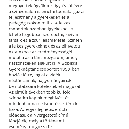
megnyertek ügyüknek, így évről-évre
a színvonalon is emelni tudnak. Igaz a
teljesítmény a gyerekeken és a
pedagógusokon múlik. A lelkes
csoportok azonban igyekeznek a
lehető legjobban szerepelni, kivívni
társaik és a zsűri elismerését. Szintén
a lelkes gyerekeknek és az elhivatott
oktatóknak az eredményességét
mutatja az a táncmozgalom, amely
Kászonszéken alakult ki. A Bóbiska
Gyereknéptánc csoportot 1999-ben
hozták létre, tagjai a vidék
néptáncainak, hagyományainak
bemutatására kötelezték el magukat.
Az elmúlt években több külföldi
színpadra kaptak meghívást és
mindenhonnan elismeréssel tértek
haza. Az egyik legnépszerűbb
előadásuk a Nyergestető című
táncjáték, mely a történelmi
eseményt dolgozza fel.