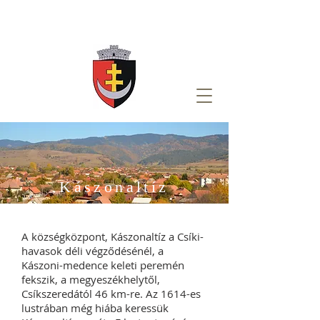
Kászonaltíz
A községközpont, Kászonaltíz a Csíki-
havasok déli végződésénél, a
Kászoni-medence keleti peremén
fekszik, a megyeszékhelytől,
Csíkszeredától 46 km-re. Az 1614-es
lustrában még hiába keressük