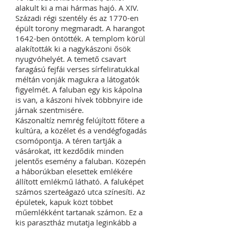
alakult ki a mai hármas hajó. A XIV.
Századi régi szentély és az 1770-en
épült torony megmaradt. A harangot
1642-ben öntötték. A templom körül
alakították ki a nagykászoni ősök
nyugvóhelyét. A temető csavart
faragású fejfái verses sírfeliratukkal
méltán vonják magukra a látogatók
figyelmét. A faluban egy kis kápolna
is van, a kászoni hívek többnyire ide
járnak szentmisére.
Kászonaltíz nemrég felújított főtere a
kultúra, a közélet és a vendégfogadás
csomópontja. A téren tartják a
vásárokat, itt kezdődik minden
jelentős esemény a faluban. Közepén
a háborúkban elesettek emlékére
állított emlékmű látható. A faluképet
számos szerteágazó utca színesíti. Az
épületek, kapuk közt többet
műemlékként tartanak számon. Ez a
kis parasztház mutatja leginkább a