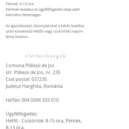
Péntek: 9-13 óra
Kérések leadása az ügyfélfogadás ideje alatt
bármikor lehetséges.
Az igazolásokat, bizonylatokat a kérés leadása
után következő hétfői vagy csütörtöki napon
lehet kivenni.
elérhetőségek
Comuna Plăieșii de Jos
str. Plăieșii de Jos, nr. 235
Cod poștal: 537235
Județul Harghita, România
tel/fax:
004 0266 333 010
Ügyfélfogadás:
Hétfő - Csütörtök: 8-15 óra, Péntek,
8-13 óra.