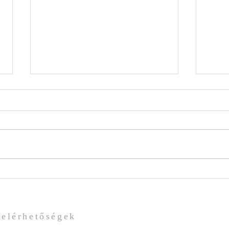
Változások az adózási
törvényben
Határidők és fizetési módok A
magánszemélyekre vonatkozó
10%-os adókedvezmény
változatlanul igénybe vehető,
amennyiben az éves adó
Ipoly
kötelezettség teljesítése
vagy
március 31-ig megtörténik. Az
adók befizeté
elérhetőségek