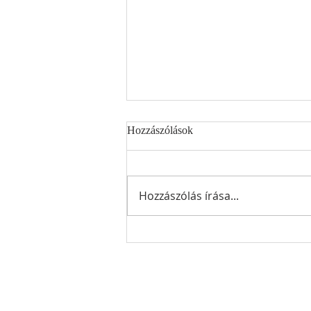
Hozzászólások
Hozzászólás írása...
Önkormányzati pályázati
kiírások - 2026