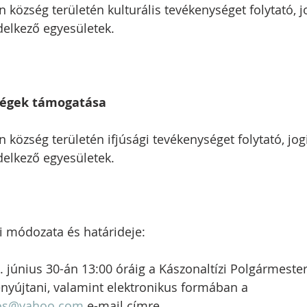
község területén kulturális tevékenységet folytató, j
delkező egyesületek.
ségek támogatása
község területén ifjúsági tevékenységet folytató, jogi
delkező egyesületek.
i módozata és határideje:
 június 30-án 13:00 óráig a Kászonaltízi Polgármesteri
enyújtani, valamint elektronikus formában a 
ejos@yahoo.com
 e-mail címre. 