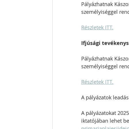
Pályázhatnak Kászon 
személyiséggel ren
Részletek ITT.
Ifjúsági tevékeny
Pályázhatnak Kászon 
személyiséggel ren
Részletek ITT.
A pályázatok leadás
A pályázatokat 2025.
iktatójában lehet b
primariaplaiesiid