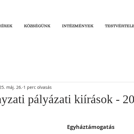
HÍREK
KÖZSÉGÜNK
INTÉZMÉNYEK
TESTVÉRTEL
25. máj. 26.
1 perc olvasás
zati pályázati kiírások - 2
Egyháztámogatás