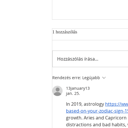
1 hozzászólás
Hozzászólás írása...
Önkormányzati pályázati
Rendezés erre:
Legújabb
kiírások - 2026
13january13
jan. 25.
In 2019, astrology 
https://ww
based-on-your-zodiac-sign-
growth. Aries and Capricorn 
distractions and bad habits, 