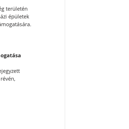
g területén 
ázi épületek 
támogatására.
mogatása
jegyzett 
révén, 