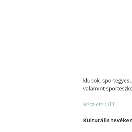
klubok, sportegyesü
valamint sporteszkö
Részletek ITT.
Kulturális tevék