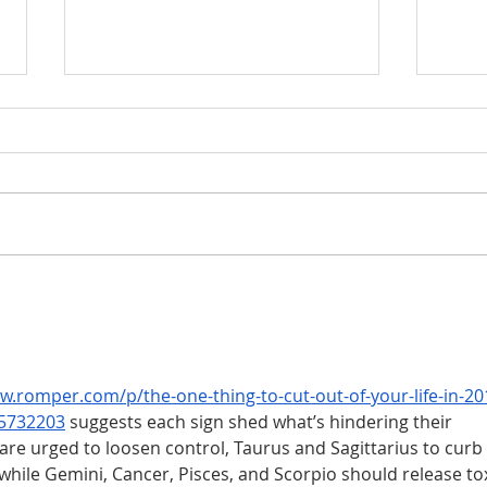
Változások az adózási
törvényben
Határidők és fizetési módok A
magánszemélyekre vonatkozó
10%-os adókedvezmény
változatlanul igénybe vehető,
amennyiben az éves adó
Ipoly
kötelezettség teljesítése
vagy
március 31-ig megtörténik. Az
adók befizeté
w.romper.com/p/the-one-thing-to-cut-out-of-your-life-in-20
15732203
 suggests each sign shed what’s hindering their 
are urged to loosen control, Taurus and Sagittarius to curb 
while Gemini, Cancer, Pisces, and Scorpio should release tox