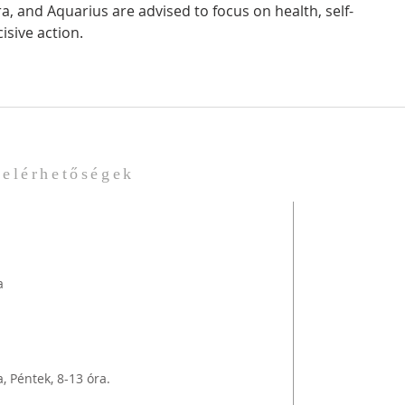
bra, and Aquarius are advised to focus on health, self-
sive action.
elérhetőségek
a
a, Péntek, 8-13 óra.