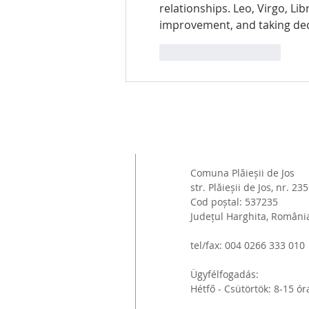
relationships. Leo, Virgo, Li
improvement, and taking deci
Kedvelés
Válasz
Comuna Plăieșii de Jos
str. Plăieșii de Jos, nr. 235
Cod poștal: 537235
Județul Harghita, Români
tel/fax: 004 0266 333 010
Ügyfélfogadás:
Hétfő - Csütörtök: 8-15 ór